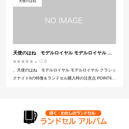
天使のはね
のワッペ […]
天使のはね モデルロイヤル モデルロイヤル ク
ラシックナイトIIの口コミ・評判は？





0
-

、天使のはね モデルロイヤル モデルロイヤル クラシッ
クナイトIIの特徴＆ランドセル購入時の注意点 POINT6年
間修理対応（有償修理の場合、往復送料はお客様ご負
担） ・前ポケットには、光沢感のあるドビー生地をあし
らい力 […]