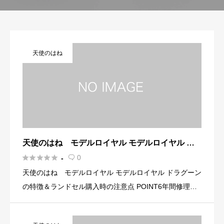
天使のはね
天使のはね モデルロイヤル モデルロイヤル ド
ラグーンの口コミ・評判は？





0
-

天使のはね モデルロイヤル モデルロイヤル ドラグーン
の特徴＆ランドセル購入時の注意点 POINT6年間修理対
応（有償修理の場合、往復送料はお客様ご負担） ・立体
的で質感のある高周波押しで仕上げたドラゴンモチーフ