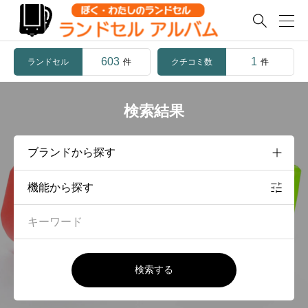

603
1
ランドセル
クチコミ数
件
件
検索結果
機能から探す
検索する