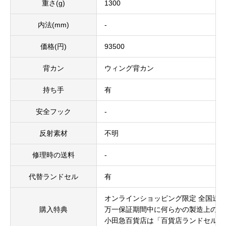
重さ(g)
1300
内法(mm)
-
価格(円)
93500
背カン
ウィング背カン
持ち手
有
安全フック
-
反射素材
不明
修理時の送料
-
代替ランドセル
有
オンラインショッピング限定 全国送
購入特典
万一保証期間中に何らかの製造上の欠
小田急百貨店は「百貨店ランドセルア