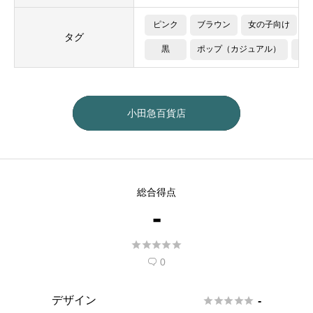
ピンク
ブラウン
女の子向け
タグ
黒
ポップ（カジュアル）
音
小田急百貨店
総合得点
-





0

デザイン





-