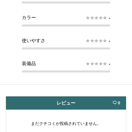
カラー





-
使いやすさ





-
装備品





-
レビュー
0

まだクチコミが投稿されていません。