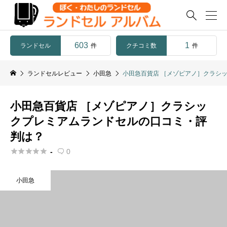

603
1
ランドセル
クチコミ数
件
件
ランドセルレビュー
小田急
小田急百貨店 ［メゾピアノ］クラシ
小田急百貨店 ［メゾピアノ］クラシッ
クプレミアムランドセルの口コミ・評
判は？





-
0

小田急