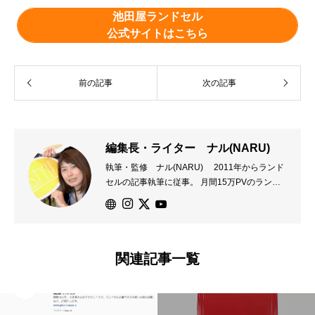
新情報、展示会やショールーム、ランドセル購入者...
池田屋ランドセル
公式サイトはこちら
前の記事
次の記事
編集長・ライター ナル(NARU)
執筆・監修 ナル(NARU) 2011年からランド
セルの記事執筆に従事。 月間15万PVのランド
セル総合情報サイトの運営責任者としての実績
があり、毎年５０ブランド以上のランドセルの
ラインナップをチェック、表で管理し、分析を
行っている。 ランドセルの取材、執筆、相談
関連記事一覧
諸々受付中。 運営会社：株式会社Crepas